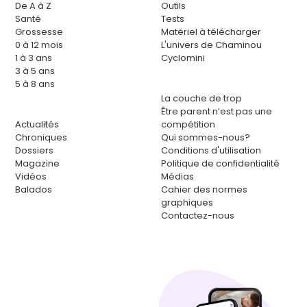
De A à Z
Outils
Santé
Tests
Grossesse
Matériel à télécharger
0 à 12 mois
L'univers de Chaminou
1 à 3 ans
Cyclomini
3 à 5 ans
5 à 8 ans
La couche de trop
Être parent n’est pas une
Actualités
compétition
Chroniques
Qui sommes-nous?
Dossiers
Conditions d'utilisation
Magazine
Politique de confidentialité
Vidéos
Médias
Balados
Cahier des normes
graphiques
Contactez-nous