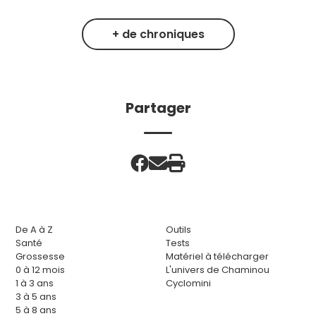
+ de chroniques
Partager
De A à Z
Outils
Santé
Tests
Grossesse
Matériel à télécharger
0 à 12 mois
L'univers de Chaminou
1 à 3 ans
Cyclomini
3 à 5 ans
5 à 8 ans