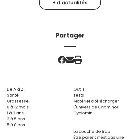
+ d'actualités
Partager
De A à Z
Outils
Santé
Tests
Grossesse
Matériel à télécharger
0 à 12 mois
L'univers de Chaminou
1 à 3 ans
Cyclomini
3 à 5 ans
5 à 8 ans
La couche de trop
Être parent n’est pas une