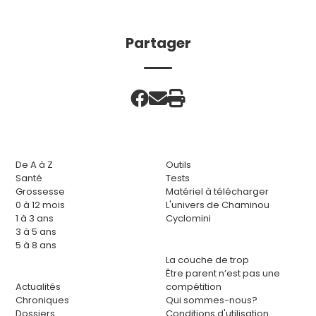
Partager
De A à Z
Outils
Santé
Tests
Grossesse
Matériel à télécharger
0 à 12 mois
L'univers de Chaminou
1 à 3 ans
Cyclomini
3 à 5 ans
5 à 8 ans
La couche de trop
Être parent n’est pas une
Actualités
compétition
Chroniques
Qui sommes-nous?
Dossiers
Conditions d'utilisation