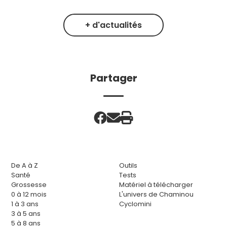
+ d'actualités
Partager
De A à Z
Outils
Santé
Tests
Grossesse
Matériel à télécharger
0 à 12 mois
L'univers de Chaminou
1 à 3 ans
Cyclomini
3 à 5 ans
5 à 8 ans