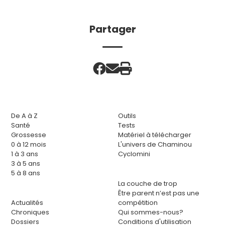
Partager
De A à Z
Outils
Santé
Tests
Grossesse
Matériel à télécharger
0 à 12 mois
L'univers de Chaminou
1 à 3 ans
Cyclomini
3 à 5 ans
5 à 8 ans
La couche de trop
Être parent n’est pas une
Actualités
compétition
Chroniques
Qui sommes-nous?
Dossiers
Conditions d'utilisation