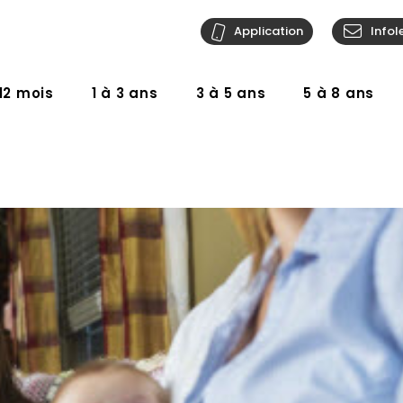
Application
Infol
12 mois
1 à 3 ans
3 à 5 ans
5 à 8 ans