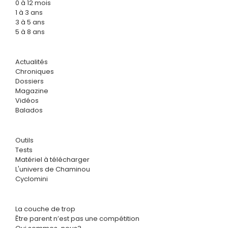
0 à 12 mois
1 à 3 ans
3 à 5 ans
5 à 8 ans
Actualités
Chroniques
Dossiers
Magazine
Vidéos
Balados
Outils
Tests
Matériel à télécharger
L'univers de Chaminou
Cyclomini
La couche de trop
Être parent n’est pas une compétition