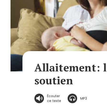
Allaitement: 
soutien
Écouter
MP3
ce texte