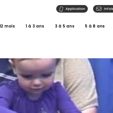
Application
Infol
12 mois
1 à 3 ans
3 à 5 ans
5 à 8 ans