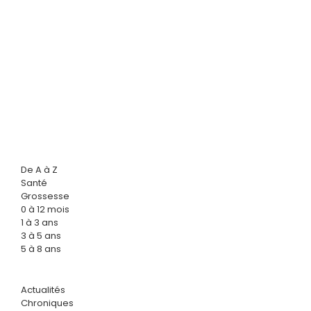
De A à Z
Santé
Grossesse
0 à 12 mois
1 à 3 ans
3 à 5 ans
5 à 8 ans
Actualités
Chroniques