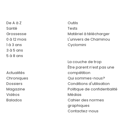
De A à Z
Outils
Santé
Tests
Grossesse
Matériel à télécharger
0 à 12 mois
L'univers de Chaminou
1 à 3 ans
Cyclomini
3 à 5 ans
5 à 8 ans
La couche de trop
Être parent n’est pas une
Actualités
compétition
Chroniques
Qui sommes-nous?
Dossiers
Conditions d'utilisation
Magazine
Politique de confidentialité
Vidéos
Médias
Balados
Cahier des normes
graphiques
Contactez-nous