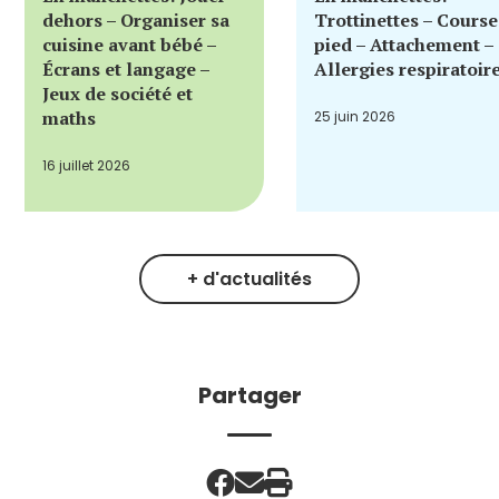
dehors – Organiser sa
Trottinettes – Course
cuisine avant bébé –
pied – Attachement –
Écrans et langage –
Allergies respiratoir
Jeux de société et
maths
25 juin 2026
16 juillet 2026
+ d'actualités
Partager