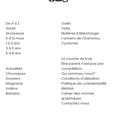
De A à Z
Outils
Santé
Tests
Grossesse
Matériel à télécharger
0 à 12 mois
L'univers de Chaminou
1 à 3 ans
Cyclomini
3 à 5 ans
5 à 8 ans
La couche de trop
Être parent n’est pas une
Actualités
compétition
Chroniques
Qui sommes-nous?
Dossiers
Conditions d'utilisation
Magazine
Politique de confidentialité
Vidéos
Médias
Balados
Cahier des normes
graphiques
Contactez-nous