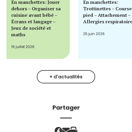
En manchettes: Jouer
En manchettes:
dehors – Organiser sa
Trottinettes – Course
cuisine avant bébé –
pied – Attachement –
Écrans et langage –
Allergies respiratoir
Jeux de société et
maths
25 juin 2026
16 juillet 2026
+ d'actualités
Partager