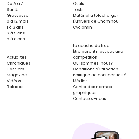
De A à Z
Outils
Santé
Tests
Grossesse
Matériel à télécharger
0 à 12 mois
L'univers de Chaminou
1 à 3 ans
Cyclomini
3 à 5 ans
5 à 8 ans
La couche de trop
Être parent n’est pas une
Actualités
compétition
Chroniques
Qui sommes-nous?
Dossiers
Conditions d'utilisation
Magazine
Politique de confidentialité
Vidéos
Médias
Balados
Cahier des normes
graphiques
Contactez-nous