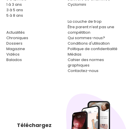
1 à 3 ans
Cyclomini
3 à 5 ans
5 à 8 ans
La couche de trop
Être parent n’est pas une
Actualités
compétition
Chroniques
Qui sommes-nous?
Dossiers
Conditions d'utilisation
Magazine
Politique de confidentialité
Vidéos
Médias
Balados
Cahier des normes
graphiques
Contactez-nous
Téléchargez