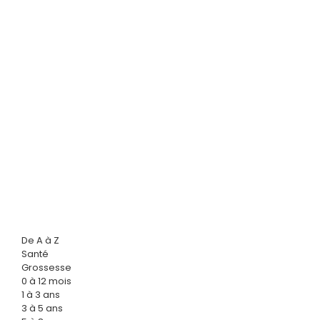
De A à Z
Santé
Grossesse
0 à 12 mois
1 à 3 ans
3 à 5 ans