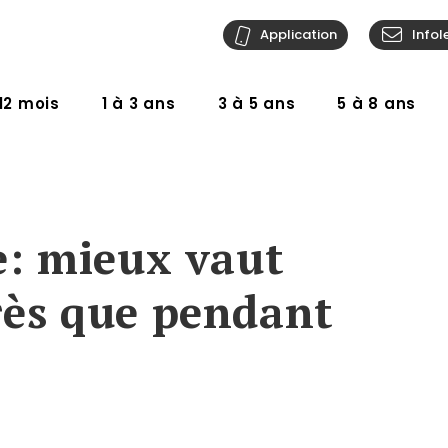
Application
Infol
12 mois
1 à 3 ans
3 à 5 ans
5 à 8 ans
re: mieux vaut
rès que pendant