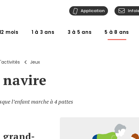
Application
Infol
12 mois
1 à 3 ans
3 à 5 ans
5 à 8 ans
'activités
Jeux
t navire
rsque l’enfant marche à 4 pattes
u grand-