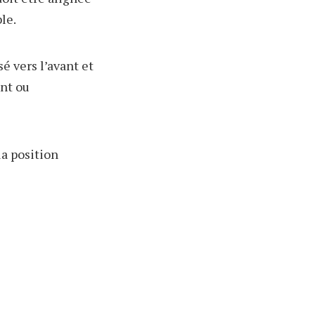
le.
é vers l’avant et
ent ou
a position