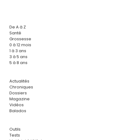
De A à Z
Santé
Grossesse
0 à 12 mois
1 à 3 ans
3 à 5 ans
5 à 8 ans
Actualités
Chroniques
Dossiers
Magazine
Vidéos
Balados
Outils
Tests