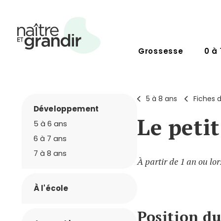
Grossesse
0 à 
5 à 8 ans
Fiches d
Développement
Le peti
5 à 6 ans
6 à 7 ans
7 à 8 ans
À partir de 1 an ou lo
À l'école
Position d