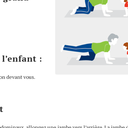
 l’enfant :
on devant vous.
t
bdominaux, allongez une jambe vers l’arrière. La jambe d