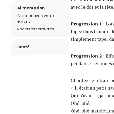
avec le dos et la tê
Alimentation
Cuisiner avec votre
enfant
Progression 1 :
Lors
Recettes familiales
tapez dans la main d
simplement taper da
Santé
Progression 2 :
Effe
pendant 5 secondes e
Chantez ce refrain b
« ll était un petit nav
Qui n’avait ja, ja, ja
Ohé, ohé...
Ohé, ohé matelot, ma