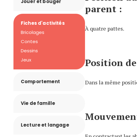
Jouer et bouger
parent :
Fiches d'activités
À quatre pattes.
Bricolages
Contes
Dessins
Jeux
Position de
Comportement
Dans la même positi
Vie de famille
Mouvemen
Lecture et langage
En contractant les a