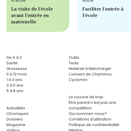
À l'école
Article
La visite de l'école
Faciliter l'entrée à
avant l'entrée en
l'école
maternelle
De A à Z
Outils
Santé
Tests
Grossesse
Matériel à télécharger
0 à 12 mois
L'univers de Chaminou
1 à 3 ans
Cyclomini
3 à 5 ans
5 à 8 ans
La couche de trop
Être parent n’est pas une
Actualités
compétition
Chroniques
Qui sommes-nous?
Dossiers
Conditions d'utilisation
Magazine
Politique de confidentialité
Vidéos
Médias