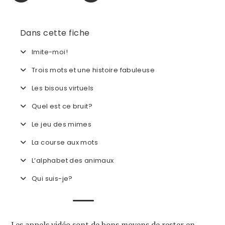
Dans cette fiche
Imite-moi!
Trois mots et une histoire fabuleuse
Les bisous virtuels
Quel est ce bruit?
Le jeu des mimes
La course aux mots
L’alphabet des animaux
Qui suis-je?
Les appels vidéo sont de bons moyens de rester en