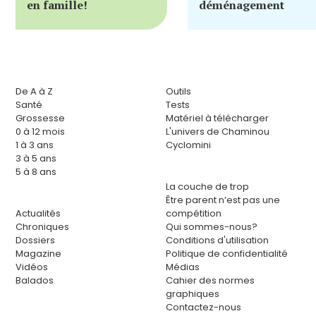
en famille!
déménagement
De A à Z
Outils
Santé
Tests
Grossesse
Matériel à télécharger
0 à 12 mois
L'univers de Chaminou
1 à 3 ans
Cyclomini
3 à 5 ans
5 à 8 ans
La couche de trop
Être parent n’est pas une
Actualités
compétition
Chroniques
Qui sommes-nous?
Dossiers
Conditions d'utilisation
Magazine
Politique de confidentialité
Vidéos
Médias
Balados
Cahier des normes
graphiques
Contactez-nous