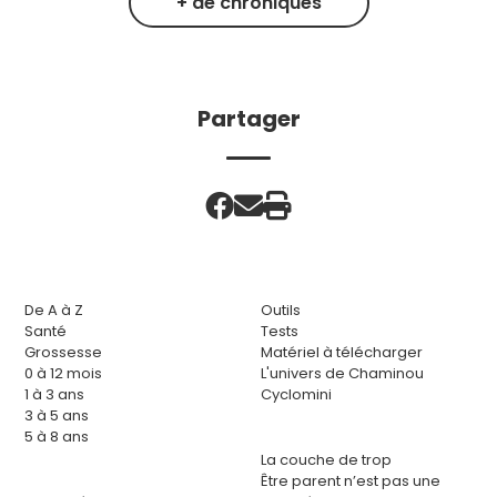
+ de chroniques
Partager
De A à Z
Outils
Santé
Tests
Grossesse
Matériel à télécharger
0 à 12 mois
L'univers de Chaminou
1 à 3 ans
Cyclomini
3 à 5 ans
5 à 8 ans
La couche de trop
Être parent n’est pas une