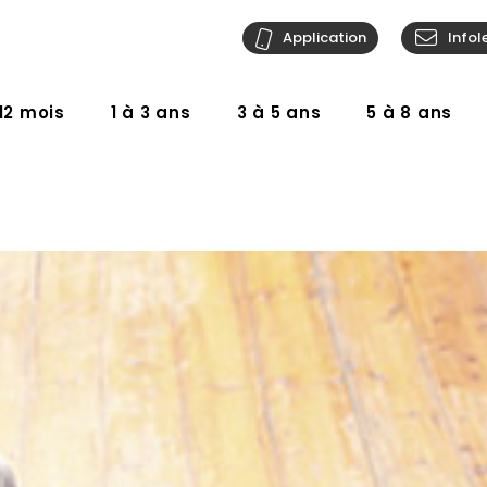
Application
Infol
12 mois
1 à 3 ans
3 à 5 ans
5 à 8 ans