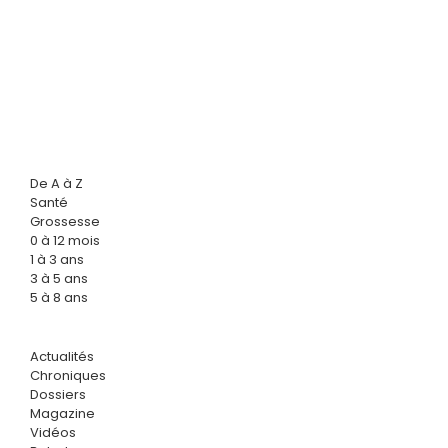
De A à Z
Santé
Grossesse
0 à 12 mois
1 à 3 ans
3 à 5 ans
5 à 8 ans
Actualités
Chroniques
Dossiers
Magazine
Vidéos