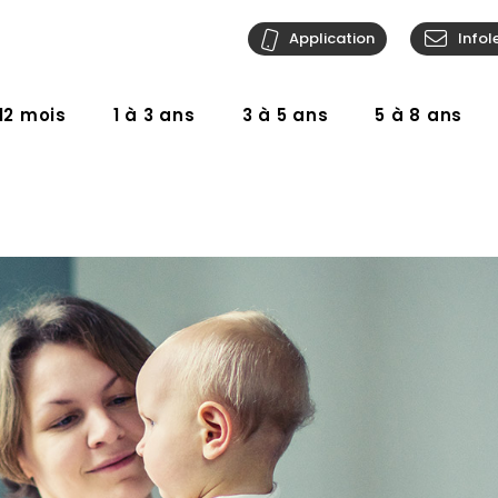
Application
Infol
12 mois
1 à 3 ans
3 à 5 ans
5 à 8 ans