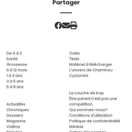
Partager
De A à Z
Outils
Santé
Tests
Grossesse
Matériel à télécharger
0 à 12 mois
L'univers de Chaminou
1 à 3 ans
Cyclomini
3 à 5 ans
5 à 8 ans
La couche de trop
Être parent n’est pas une
Actualités
compétition
Chroniques
Qui sommes-nous?
Dossiers
Conditions d'utilisation
Magazine
Politique de confidentialité
Vidéos
Médias