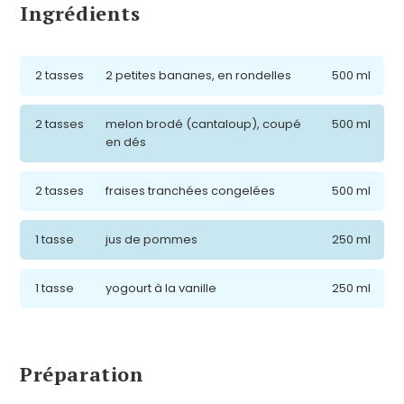
Ingrédients
2 tasses
2 petites bananes, en rondelles
500 ml
2 tasses
melon brodé (cantaloup), coupé
500 ml
en dés
2 tasses
fraises tranchées congelées
500 ml
1 tasse
jus de pommes
250 ml
1 tasse
yogourt à la vanille
250 ml
Préparation