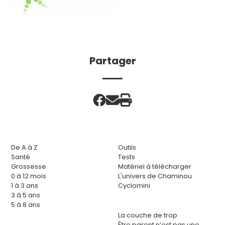
Partager
De A à Z
Outils
Santé
Tests
Grossesse
Matériel à télécharger
0 à 12 mois
L'univers de Chaminou
1 à 3 ans
Cyclomini
3 à 5 ans
5 à 8 ans
La couche de trop
Être parent n’est pas une