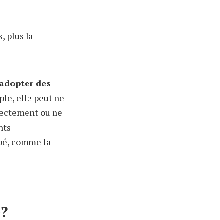
, plus la
 adopter des
le, elle peut ne
rrectement ou ne
nts
ébé, comme la
e?