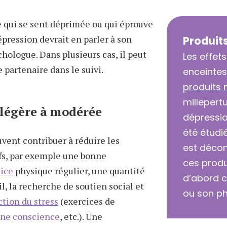
qui se sent déprimée ou qui éprouve
ression devrait en parler à son
Produit
hologue. Dans plusieurs cas, il peut
Les effet
e partenaire dans le suivi.
enceintes
produits 
millepertu
 légère à modérée
dépressio
été étudié
uvent contribuer à réduire les
est décon
s, par exemple une bonne
ces produ
ice
physique régulier, une quantité
d’abord 
l, la recherche de soutien social et
ou son p
ction du stress
(exercices de
ine conscience
, etc.). Une