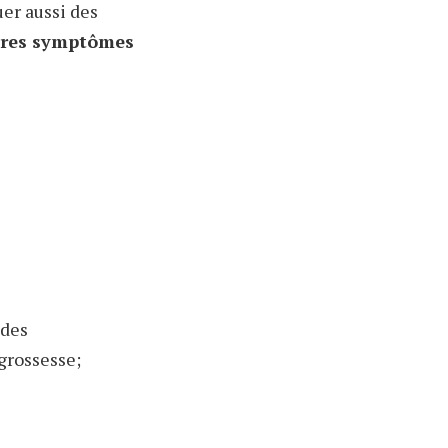
uer aussi des
utres symptômes
udes
grossesse;