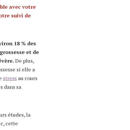
ble avec votre
otre suivi de
viron 18 % des
grossesse et de
évère.
De plus,
sesse si elle a
e
stress
au cours
és dans sa
urs études, la
c, cette