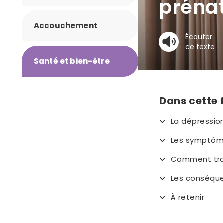
préna
Accouchement
Écouter
ce texte
Santé et bien-être
Dans cette 
La dépressio
Les symptôme
Comment trai
Les conséque
À retenir