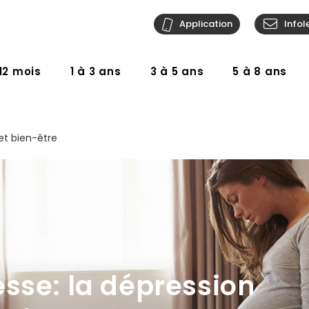
Application
Infol
12 mois
1 à 3 ans
3 à 5 ans
5 à 8 ans
et bien-être
sse: la dépression