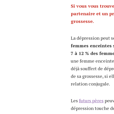
Si vous vous trou
ve
partenaire
et un pr
grossesse
.
La dépression peut s
femmes enceintes s
7 à 12 % des femme
une femme enceinte r
déjà souffert de dépr
de sa grossesse, si e
relation conjugale.
Les
futurs pères
peuve
dépression touche de