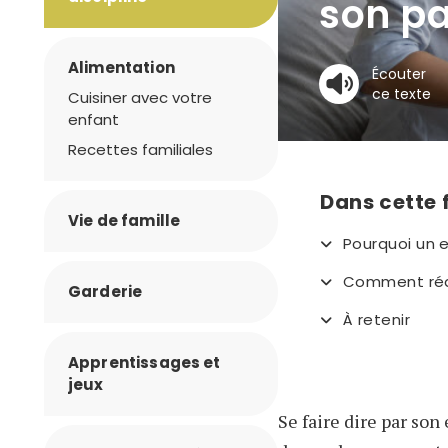
son p
Alimentation
Écouter
ce texte
Cuisiner avec votre
enfant
Recettes familiales
Dans cette 
Vie de famille
Pourquoi un e
Comment réa
Garderie
À retenir
Apprentissages et
jeux
Se faire dire par son