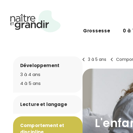
Grossesse
0 à 
3 à 5 ans
Comport
Développement
3 à 4 ans
4 à 5 ans
Lecture et langage
L'enfa
Comportement et
discipline