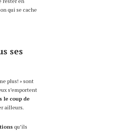
e rester en
ion qui se cache
us ses
e plus! » sont
vieux s’emportent
 le coup de
r ailleurs.
tions
qu’ils