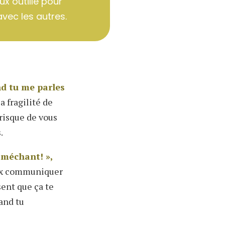
ux outillé pour
avec les autres.
nd tu me parles
la fragilité de
 risque de vous
.
s méchant! »,
eux communiquer
sent que ça te
uand tu