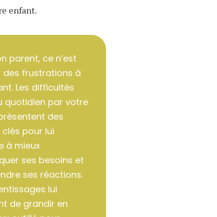
re enfant.
on parent, ce n’est
r des frustrations à
nt. Les difficultés
 quotidien par votre
présentent des
lés pour lui
e à mieux
uer ses besoins et
dre ses réactions.
ntissages lui
t de grandir en