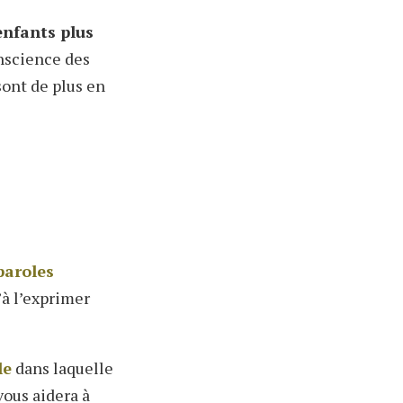
enfants plus
nscience des
sont de plus en
paroles
’à l’exprimer
le
dans laquelle
 vous aidera à