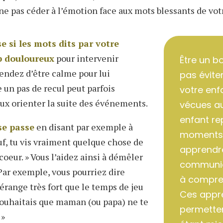
 ne pas céder à l’émotion face aux mots blessants de vot
 si les mots dits par votre
p douloureux
pour intervenir
Être un b
endez d’être calme pour lui
pas évite
 un pas de recul peut parfois
votre enfa
ux orienter la suite des événements.
vécues au
enfant re
se passe
en disant par exemple à
moments c
uf, tu vis vraiment quelque chose de
apprendr
 coeur. » Vous l’aidez ainsi à démêler
communiq
 Par exemple, vous pourriez dire
à compren
dérange très fort que le temps de jeu
Ces appre
souhaitais que maman (ou papa) ne te
permetten
 »