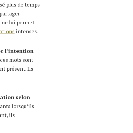
ssé plus de temps
 partager
t ne lui permet
otions
intenses.
c l’intention
, ces mots sont
nt présent. Ils
uation selon
nts lorsqu’ils
nt, ils