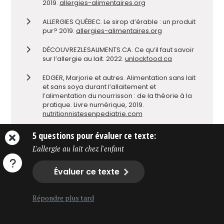
2019.
allergies-alimentaires.org
ALLERGIES QUÉBEC. Le sirop d’érable : un produit
pur? 2019.
allergies-alimentaires.org
DÉCOUVREZLESALIMENTS.CA. Ce qu’il faut savoir
sur l’allergie au lait. 2022.
unlockfood.ca
EDGER, Marjorie et autres. Alimentation sans lait
et sans soya durant l’allaitement et
l’alimentation du nourrisson : de la théorie à la
pratique. Livre numérique, 2019.
nutritionnistesenpediatrie.com
FARE. Why We Need to Stop Referring to IgE-
5 questions pour évaluer ce texte:
Mediated Allergies as “True” Food Allergies.
L'allergie au lait chez l'enfant
2021.
foodallergy.org
FOX, Adam et autres. « An update to the Milk
Évaluer ce texte
Allergy in Primary Care guideline »,
Clinical and
o
Translational Allergy,
n
9, vol. 40, août 2019.
ctajournal.biomedcentral.com
Répondre plus tard
GOUVERNEMENT DU CANADA. Agence